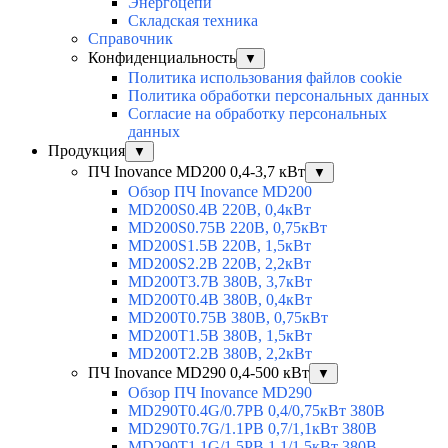
Энергоцепи
Складская техника
Справочник
Конфиденциальность
▼
Политика использования файлов cookie
Политика обработки персональных данных
Согласие на обработку персональных
данных
Продукция
▼
ПЧ Inovance MD200 0,4-3,7 кВт
▼
Обзор ПЧ Inovance MD200
MD200S0.4B 220В, 0,4кВт
MD200S0.75B 220В, 0,75кВт
MD200S1.5B 220В, 1,5кВт
MD200S2.2B 220В, 2,2кВт
MD200T3.7B 380В, 3,7кВт
MD200T0.4B 380В, 0,4кВт
MD200T0.75B 380В, 0,75кВт
MD200T1.5B 380В, 1,5кВт
MD200T2.2B 380В, 2,2кВт
ПЧ Inovance MD290 0,4-500 кВт
▼
Обзор ПЧ Inovance MD290
MD290T0.4G/0.7PB 0,4/0,75кВт 380В
MD290T0.7G/1.1PB 0,7/1,1кВт 380В
MD290T1.1G/1.5PB 1,1/1,5кВт 380В