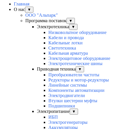
Главная
О нас
▼
ООО "Альпарк"
Программа поставок
▼
Электротехника
▼
Низковольтное оборудование
Кабели и провода
Кабельные лотки
Светотехника
Кабельная арматура
Электрощитовое оборудование
Электротехнические шины
Приводная техника
▼
Преобразователи частоты
Редукторы и мотор-редукторы
Линейные системы
Компоненты автоматизации
Электродвигатели
Втулки шестерни муфты
Подшипники
Электропитание
▼
ИБП
Электрогенераторы
Аккумуляторы