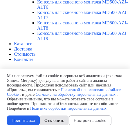
Консоль для сквозного монтажа MD500-AZJ-
A1T6
Консоль для сквозного монтажа MD500-AZJ-
A1T7
Консоль для сквозного монтажа MD500-AZJ-
A1T8
Консоль для сквозного монтажа MD500-AZJ-
A1T9
Каталоги
Доставка
Стоимость
Контакты
Тормозной модуль MDBUN-60-5T 60A
Мы используем файлы cookie и сервисы веб-аналитики (включая
Яндекс.Метрику) для улучшения работы сайта и анализа
Продукция > Тормозные модули
посещаемости. Продолжая использовать сайт или нажимая
Тормозной модуль, 60A, MD290/MD500 90-110кВт, MD500-
«Принять», вы соглашаетесь с
Политикой использования файлов
Plus 90кВт, 480В, Inovance MDBUN-60-5T
Cookie
, и даете
Согласие на обработку персональных данных
.
Обратите внимание, что вы можете отозвать свое согласие в
любое время. При нажатии «Отклонить» данные не собираются.
Артикул:
Inovance
MDBUN-60-5T
Подробнее в
Политике обработки персональных данных
.
Краткое описание:
Тормозной модуль, 60A, MD290/MD500
90-110кВт, MD500-Plus 90кВт, 480В.
Принять все
Отклонить
Настроить cookie
Назначение:
Внешний тормозной модуль для частотных