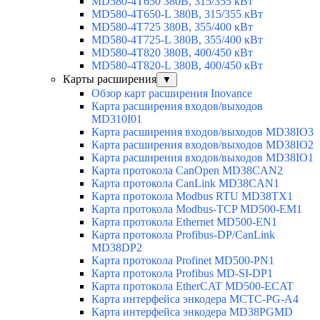
MD580-4T650 380В, 315/355 кВт
MD580-4T650-L 380В, 315/355 кВт
MD580-4T725 380В, 355/400 кВт
MD580-4T725-L 380В, 355/400 кВт
MD580-4T820 380В, 400/450 кВт
MD580-4T820-L 380В, 400/450 кВт
Карты расширения
▼
Обзор карт расширения Inovance
Карта расширения входов/выходов
MD310I01
Карта расширения входов/выходов MD38IO3
Карта расширения входов/выходов MD38IO2
Карта расширения входов/выходов MD38IO1
Карта протокола CanOpen MD38CAN2
Карта протокола CanLink MD38CAN1
Карта протокола Modbus RTU MD38TX1
Карта протокола Modbus-TCP MD500-EM1
Карта протокола Ethernet MD500-EN1
Карта протокола Profibus-DP/CanLink
MD38DP2
Карта протокола Profinet MD500-PN1
Карта протокола Profibus MD-SI-DP1
Карта протокола EtherCAT MD500-ECAT
Карта интерфейса энкодера MCTC-PG-A4
Карта интерфейса энкодера MD38PGMD