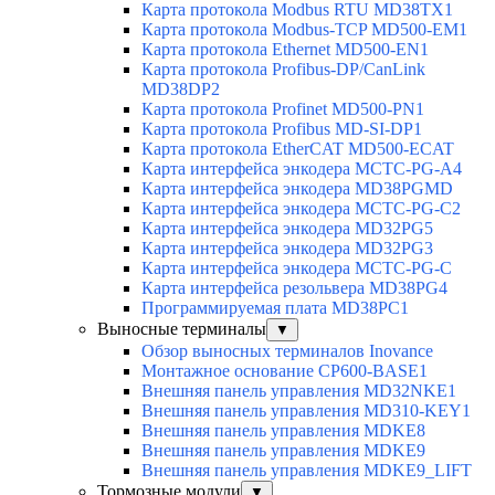
Карта протокола Modbus RTU MD38TX1
Карта протокола Modbus-TCP MD500-EM1
Карта протокола Ethernet MD500-EN1
Карта протокола Profibus-DP/CanLink
MD38DP2
Карта протокола Profinet MD500-PN1
Карта протокола Profibus MD-SI-DP1
Карта протокола EtherCAT MD500-ECAT
Карта интерфейса энкодера MCTC-PG-A4
Карта интерфейса энкодера MD38PGMD
Карта интерфейса энкодера MCTC-PG-C2
Карта интерфейса энкодера MD32PG5
Карта интерфейса энкодера MD32PG3
Карта интерфейса энкодера MCTC-PG-C
Карта интерфейса резольвера MD38PG4
Программируемая плата MD38PC1
Выносные терминалы
▼
Обзор выносных терминалов Inovance
Монтажное основание CP600-BASE1
Внешняя панель управления MD32NKE1
Внешняя панель управления MD310-KEY1
Внешняя панель управления MDKE8
Внешняя панель управления MDKE9
Внешняя панель управления MDKE9_LIFT
Тормозные модули
▼