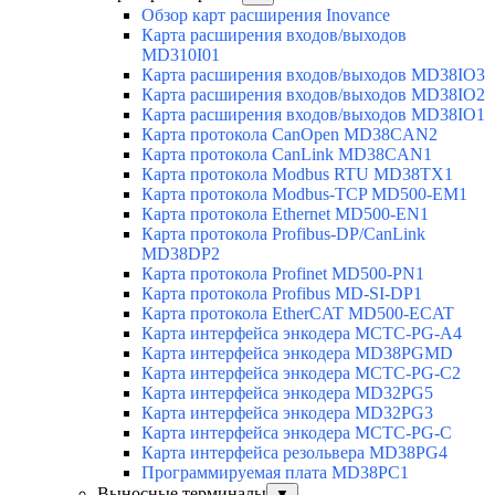
Обзор карт расширения Inovance
Карта расширения входов/выходов
MD310I01
Карта расширения входов/выходов MD38IO3
Карта расширения входов/выходов MD38IO2
Карта расширения входов/выходов MD38IO1
Карта протокола CanOpen MD38CAN2
Карта протокола CanLink MD38CAN1
Карта протокола Modbus RTU MD38TX1
Карта протокола Modbus-TCP MD500-EM1
Карта протокола Ethernet MD500-EN1
Карта протокола Profibus-DP/CanLink
MD38DP2
Карта протокола Profinet MD500-PN1
Карта протокола Profibus MD-SI-DP1
Карта протокола EtherCAT MD500-ECAT
Карта интерфейса энкодера MCTC-PG-A4
Карта интерфейса энкодера MD38PGMD
Карта интерфейса энкодера MCTC-PG-C2
Карта интерфейса энкодера MD32PG5
Карта интерфейса энкодера MD32PG3
Карта интерфейса энкодера MCTC-PG-C
Карта интерфейса резольвера MD38PG4
Программируемая плата MD38PC1
Выносные терминалы
▼