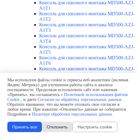
Консоль для сквозного монтажа MD500-AZJ-
A1T1
Консоль для сквозного монтажа MD500-AZJ-
A1T2
Консоль для сквозного монтажа MD500-AZJ-
A1T3
Консоль для сквозного монтажа MD500-AZJ-
A1T4
Консоль для сквозного монтажа MD500-AZJ-
A1T5
Консоль для сквозного монтажа MD500-AZJ-
A1T6
Консоль для сквозного монтажа MD500-AZJ-
A1T7
Консоль для сквозного монтажа MD500-AZJ-
Мы используем файлы cookie и сервисы веб-аналитики (включая
Яндекс.Метрику) для улучшения работы сайта и анализа
A1T8
посещаемости. Продолжая использовать сайт или нажимая
Консоль для сквозного монтажа MD500-AZJ-
«Принять», вы соглашаетесь с
Политикой использования файлов
A1T9
Cookie
, и даете
Согласие на обработку персональных данных
.
Каталоги
Обратите внимание, что вы можете отозвать свое согласие в
Доставка
любое время. При нажатии «Отклонить» данные не собираются.
Стоимость
Подробнее в
Политике обработки персональных данных
.
Контакты
Принять все
Отклонить
Настроить cookie
CS7104T90GB 90кВт 380В