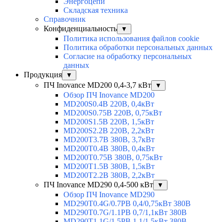
Энергоцепи
Складская техника
Справочник
Конфиденциальность
▼
Политика использования файлов cookie
Политика обработки персональных данных
Согласие на обработку персональных
данных
Продукция
▼
ПЧ Inovance MD200 0,4-3,7 кВт
▼
Обзор ПЧ Inovance MD200
MD200S0.4B 220В, 0,4кВт
MD200S0.75B 220В, 0,75кВт
MD200S1.5B 220В, 1,5кВт
MD200S2.2B 220В, 2,2кВт
MD200T3.7B 380В, 3,7кВт
MD200T0.4B 380В, 0,4кВт
MD200T0.75B 380В, 0,75кВт
MD200T1.5B 380В, 1,5кВт
MD200T2.2B 380В, 2,2кВт
ПЧ Inovance MD290 0,4-500 кВт
▼
Обзор ПЧ Inovance MD290
MD290T0.4G/0.7PB 0,4/0,75кВт 380В
MD290T0.7G/1.1PB 0,7/1,1кВт 380В
MD290T1.1G/1.5PB 1,1/1,5кВт 380В