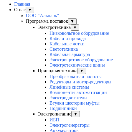
Главная
О нас
▼
ООО "Альпарк"
Программа поставок
▼
Электротехника
▼
Низковольтное оборудование
Кабели и провода
Кабельные лотки
Светотехника
Кабельная арматура
Электрощитовое оборудование
Электротехнические шины
Приводная техника
▼
Преобразователи частоты
Редукторы и мотор-редукторы
Линейные системы
Компоненты автоматизации
Электродвигатели
Втулки шестерни муфты
Подшипники
Электропитание
▼
ИБП
Электрогенераторы
Аккумуляторы