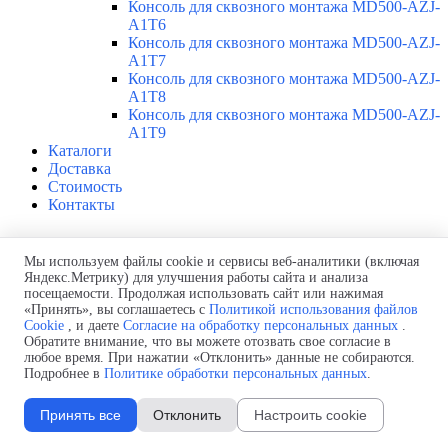
Консоль для сквозного монтажа MD500-AZJ-
A1T6
Консоль для сквозного монтажа MD500-AZJ-
A1T7
Консоль для сквозного монтажа MD500-AZJ-
A1T8
Консоль для сквозного монтажа MD500-AZJ-
A1T9
Каталоги
Доставка
Стоимость
Контакты
Inovance MD580-4T176B
Мы используем файлы cookie и сервисы веб-аналитики (включая
Яндекс.Метрику) для улучшения работы сайта и анализа
Продукция > ПЧ Inovance MD580 0,4-450 кВт
посещаемости. Продолжая использовать сайт или нажимая
Преобразователь частоты Inovance
MD580-4T176B
«Принять», вы соглашаетесь с
Политикой использования файлов
Преобразователи частоты Inovance MD580 — инженерные ПЧ
Cookie
, и даете
Согласие на обработку персональных данных
.
Обратите внимание, что вы можете отозвать свое согласие в
для сложных и ответственных применений - металлургия,
любое время. При нажатии «Отклонить» данные не собираются.
нефтедобыча и переработка, обрабатывающая
Подробнее в
Политике обработки персональных данных
.
промышленность. Допускают работу в широком диапазоне
рабочего напряжения от 380 до 480В AC при температуре
Принять все
Отклонить
Настроить cookie
окружающей среды до +50°C. Печатные платы с конформным
покрытием, используемые в MD580, выдерживают