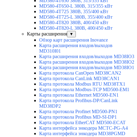
MD580-4T650 380В, 315/355 кВт
MD580-4T650-L 380В, 315/355 кВт
MD580-4T725 380В, 355/400 кВт
MD580-4T725-L 380В, 355/400 кВт
MD580-4T820 380В, 400/450 кВт
MD580-4T820-L 380В, 400/450 кВт
Карты расширения
▼
Обзор карт расширения Inovance
Карта расширения входов/выходов
MD310I01
Карта расширения входов/выходов MD38IO3
Карта расширения входов/выходов MD38IO2
Карта расширения входов/выходов MD38IO1
Карта протокола CanOpen MD38CAN2
Карта протокола CanLink MD38CAN1
Карта протокола Modbus RTU MD38TX1
Карта протокола Modbus-TCP MD500-EM1
Карта протокола Ethernet MD500-EN1
Карта протокола Profibus-DP/CanLink
MD38DP2
Карта протокола Profinet MD500-PN1
Карта протокола Profibus MD-SI-DP1
Карта протокола EtherCAT MD500-ECAT
Карта интерфейса энкодера MCTC-PG-A4
Карта интерфейса энкодера MD38PGMD