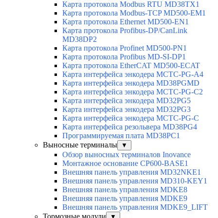
Карта протокола Modbus RTU MD38TX1
Карта протокола Modbus-TCP MD500-EM1
Карта протокола Ethernet MD500-EN1
Карта протокола Profibus-DP/CanLink
MD38DP2
Карта протокола Profinet MD500-PN1
Карта протокола Profibus MD-SI-DP1
Карта протокола EtherCAT MD500-ECAT
Карта интерфейса энкодера MCTC-PG-A4
Карта интерфейса энкодера MD38PGMD
Карта интерфейса энкодера MCTC-PG-C2
Карта интерфейса энкодера MD32PG5
Карта интерфейса энкодера MD32PG3
Карта интерфейса энкодера MCTC-PG-C
Карта интерфейса резольвера MD38PG4
Программируемая плата MD38PC1
Выносные терминалы
▼
Обзор выносных терминалов Inovance
Монтажное основание CP600-BASE1
Внешняя панель управления MD32NKE1
Внешняя панель управления MD310-KEY1
Внешняя панель управления MDKE8
Внешняя панель управления MDKE9
Внешняя панель управления MDKE9_LIFT
Тормозные модули
▼