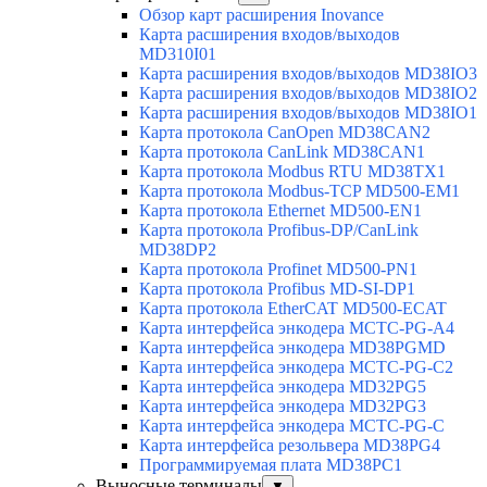
Обзор карт расширения Inovance
Карта расширения входов/выходов
MD310I01
Карта расширения входов/выходов MD38IO3
Карта расширения входов/выходов MD38IO2
Карта расширения входов/выходов MD38IO1
Карта протокола CanOpen MD38CAN2
Карта протокола CanLink MD38CAN1
Карта протокола Modbus RTU MD38TX1
Карта протокола Modbus-TCP MD500-EM1
Карта протокола Ethernet MD500-EN1
Карта протокола Profibus-DP/CanLink
MD38DP2
Карта протокола Profinet MD500-PN1
Карта протокола Profibus MD-SI-DP1
Карта протокола EtherCAT MD500-ECAT
Карта интерфейса энкодера MCTC-PG-A4
Карта интерфейса энкодера MD38PGMD
Карта интерфейса энкодера MCTC-PG-C2
Карта интерфейса энкодера MD32PG5
Карта интерфейса энкодера MD32PG3
Карта интерфейса энкодера MCTC-PG-C
Карта интерфейса резольвера MD38PG4
Программируемая плата MD38PC1
Выносные терминалы
▼