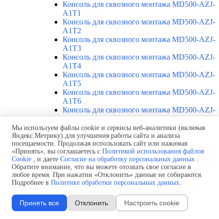
Консоль для сквозного монтажа MD500-AZJ-
A1T1
Консоль для сквозного монтажа MD500-AZJ-
A1T2
Консоль для сквозного монтажа MD500-AZJ-
A1T3
Консоль для сквозного монтажа MD500-AZJ-
A1T4
Консоль для сквозного монтажа MD500-AZJ-
A1T5
Консоль для сквозного монтажа MD500-AZJ-
A1T6
Консоль для сквозного монтажа MD500-AZJ-
A1T7
Консоль для сквозного монтажа MD500-AZJ-
Мы используем файлы cookie и сервисы веб-аналитики (включая
Яндекс.Метрику) для улучшения работы сайта и анализа
A1T8
посещаемости. Продолжая использовать сайт или нажимая
Консоль для сквозного монтажа MD500-AZJ-
«Принять», вы соглашаетесь с
Политикой использования файлов
A1T9
Cookie
, и даете
Согласие на обработку персональных данных
.
Каталоги
Обратите внимание, что вы можете отозвать свое согласие в
Доставка
любое время. При нажатии «Отклонить» данные не собираются.
Стоимость
Подробнее в
Политике обработки персональных данных
.
Контакты
Принять все
Отклонить
Настроить cookie
Inovance MD500T45G/55PB-PLUS