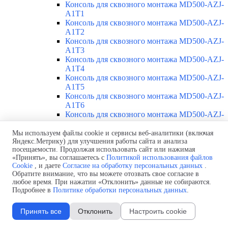
Консоль для сквозного монтажа MD500-AZJ-
A1T1
Консоль для сквозного монтажа MD500-AZJ-
A1T2
Консоль для сквозного монтажа MD500-AZJ-
A1T3
Консоль для сквозного монтажа MD500-AZJ-
A1T4
Консоль для сквозного монтажа MD500-AZJ-
A1T5
Консоль для сквозного монтажа MD500-AZJ-
A1T6
Консоль для сквозного монтажа MD500-AZJ-
A1T7
Консоль для сквозного монтажа MD500-AZJ-
Мы используем файлы cookie и сервисы веб-аналитики (включая
Яндекс.Метрику) для улучшения работы сайта и анализа
A1T8
посещаемости. Продолжая использовать сайт или нажимая
Консоль для сквозного монтажа MD500-AZJ-
«Принять», вы соглашаетесь с
Политикой использования файлов
A1T9
Cookie
, и даете
Согласие на обработку персональных данных
.
Каталоги
Обратите внимание, что вы можете отозвать свое согласие в
Доставка
любое время. При нажатии «Отклонить» данные не собираются.
Стоимость
Подробнее в
Политике обработки персональных данных
.
Контакты
Принять все
Отклонить
Настроить cookie
Inovance MD500T355G