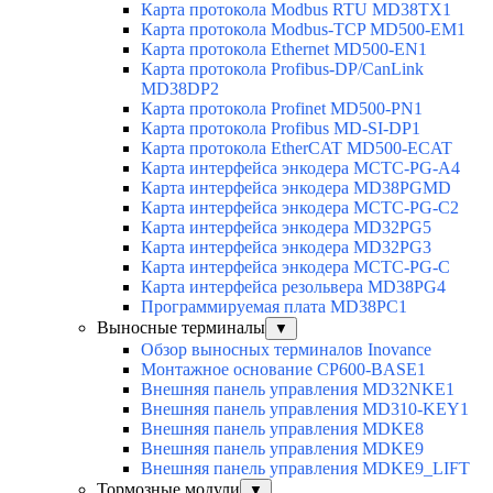
Карта протокола Modbus RTU MD38TX1
Карта протокола Modbus-TCP MD500-EM1
Карта протокола Ethernet MD500-EN1
Карта протокола Profibus-DP/CanLink
MD38DP2
Карта протокола Profinet MD500-PN1
Карта протокола Profibus MD-SI-DP1
Карта протокола EtherCAT MD500-ECAT
Карта интерфейса энкодера MCTC-PG-A4
Карта интерфейса энкодера MD38PGMD
Карта интерфейса энкодера MCTC-PG-C2
Карта интерфейса энкодера MD32PG5
Карта интерфейса энкодера MD32PG3
Карта интерфейса энкодера MCTC-PG-C
Карта интерфейса резольвера MD38PG4
Программируемая плата MD38PC1
Выносные терминалы
▼
Обзор выносных терминалов Inovance
Монтажное основание CP600-BASE1
Внешняя панель управления MD32NKE1
Внешняя панель управления MD310-KEY1
Внешняя панель управления MDKE8
Внешняя панель управления MDKE9
Внешняя панель управления MDKE9_LIFT
Тормозные модули
▼