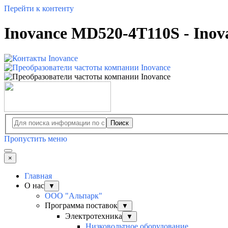
Перейти к контенту
Inovance MD520-4T110S - Inov
Поиск
Пропустить меню
×
Главная
О нас
▼
ООО "Альпарк"
Программа поставок
▼
Электротехника
▼
Низковольтное оборудование