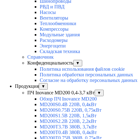
Шинопроводы
РВД и ПВД
Насосы
Вентиляторы
Теплообменники
Компрессоры
Модульные здания
Расходомеры
Энергоцепи
Складская техника
Справочник
Конфиденциальность
▼
Политика использования файлов cookie
Политика обработки персональных данных
Согласие на обработку персональных данных
Продукция
▼
ПЧ Inovance MD200 0,4-3,7 кВт
▼
Обзор ПЧ Inovance MD200
MD200S0.4B 220В, 0,4кВт
MD200S0.75B 220В, 0,75кВт
MD200S1.5B 220В, 1,5кВт
MD200S2.2B 220В, 2,2кВт
MD200T3.7B 380В, 3,7кВт
MD200T0.4B 380В, 0,4кВт
MD200T0.75B 380В, 0,75кВт