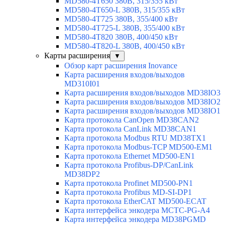
MD580-4T650 380В, 315/355 кВт
MD580-4T650-L 380В, 315/355 кВт
MD580-4T725 380В, 355/400 кВт
MD580-4T725-L 380В, 355/400 кВт
MD580-4T820 380В, 400/450 кВт
MD580-4T820-L 380В, 400/450 кВт
Карты расширения
▼
Обзор карт расширения Inovance
Карта расширения входов/выходов
MD310I01
Карта расширения входов/выходов MD38IO3
Карта расширения входов/выходов MD38IO2
Карта расширения входов/выходов MD38IO1
Карта протокола CanOpen MD38CAN2
Карта протокола CanLink MD38CAN1
Карта протокола Modbus RTU MD38TX1
Карта протокола Modbus-TCP MD500-EM1
Карта протокола Ethernet MD500-EN1
Карта протокола Profibus-DP/CanLink
MD38DP2
Карта протокола Profinet MD500-PN1
Карта протокола Profibus MD-SI-DP1
Карта протокола EtherCAT MD500-ECAT
Карта интерфейса энкодера MCTC-PG-A4
Карта интерфейса энкодера MD38PGMD