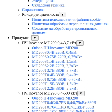
Энергоцепи
Складская техника
Справочник
Конфиденциальность
▼
Политика использования файлов cookie
Политика обработки персональных данных
Согласие на обработку персональных
данных
Продукция
▼
ПЧ Inovance MD200 0,4-3,7 кВт
▼
Обзор ПЧ Inovance MD200
MD200S0.4B 220В, 0,4кВт
MD200S0.75B 220В, 0,75кВт
MD200S1.5B 220В, 1,5кВт
MD200S2.2B 220В, 2,2кВт
MD200T3.7B 380В, 3,7кВт
MD200T0.4B 380В, 0,4кВт
MD200T0.75B 380В, 0,75кВт
MD200T1.5B 380В, 1,5кВт
MD200T2.2B 380В, 2,2кВт
ПЧ Inovance MD290 0,4-500 кВт
▼
Обзор ПЧ Inovance MD290
MD290T0.4G/0.7PB 0,4/0,75кВт 380В
MD290T0.7G/1.1PB 0,7/1,1кВт 380В
MD290T1.1G/1.5PB 1,1/1,5кВт 380В