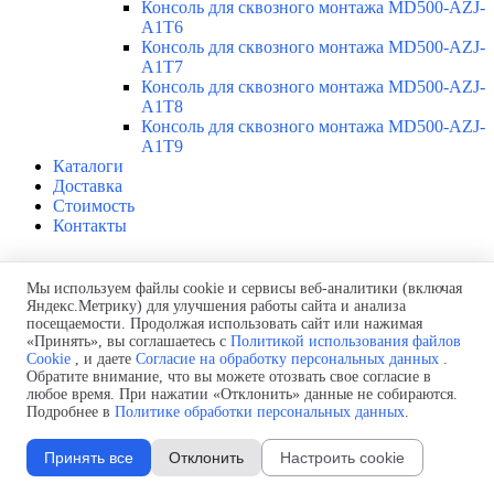
Консоль для сквозного монтажа MD500-AZJ-
A1T6
Консоль для сквозного монтажа MD500-AZJ-
A1T7
Консоль для сквозного монтажа MD500-AZJ-
A1T8
Консоль для сквозного монтажа MD500-AZJ-
A1T9
Каталоги
Доставка
Стоимость
Контакты
Inovance MD580-4T820-L
Мы используем файлы cookie и сервисы веб-аналитики (включая
Яндекс.Метрику) для улучшения работы сайта и анализа
Продукция > ПЧ Inovance MD580 0,4-450 кВт
посещаемости. Продолжая использовать сайт или нажимая
Преобразователь частоты Inovance
MD580-4T820-L
«Принять», вы соглашаетесь с
Политикой использования файлов
Преобразователи частоты Inovance MD580 — инженерные ПЧ
Cookie
, и даете
Согласие на обработку персональных данных
.
Обратите внимание, что вы можете отозвать свое согласие в
для сложных и ответственных применений - металлургия,
любое время. При нажатии «Отклонить» данные не собираются.
нефтедобыча и переработка, обрабатывающая
Подробнее в
Политике обработки персональных данных
.
промышленность. Допускают работу в широком диапазоне
рабочего напряжения от 380 до 480В AC при температуре
Принять все
Отклонить
Настроить cookie
окружающей среды до +50°C. Печатные платы с конформным
покрытием, используемые в MD580, выдерживают