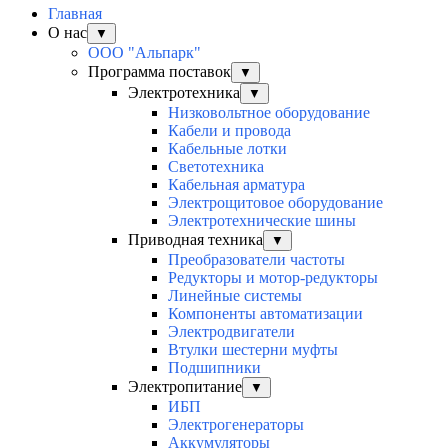
Главная
О нас
▼
ООО "Альпарк"
Программа поставок
▼
Электротехника
▼
Низковольтное оборудование
Кабели и провода
Кабельные лотки
Светотехника
Кабельная арматура
Электрощитовое оборудование
Электротехнические шины
Приводная техника
▼
Преобразователи частоты
Редукторы и мотор-редукторы
Линейные системы
Компоненты автоматизации
Электродвигатели
Втулки шестерни муфты
Подшипники
Электропитание
▼
ИБП
Электрогенераторы
Аккумуляторы