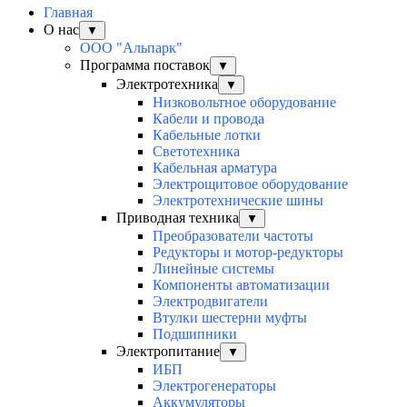
Главная
О нас
▼
ООО "Альпарк"
Программа поставок
▼
Электротехника
▼
Низковольтное оборудование
Кабели и провода
Кабельные лотки
Светотехника
Кабельная арматура
Электрощитовое оборудование
Электротехнические шины
Приводная техника
▼
Преобразователи частоты
Редукторы и мотор-редукторы
Линейные системы
Компоненты автоматизации
Электродвигатели
Втулки шестерни муфты
Подшипники
Электропитание
▼
ИБП
Электрогенераторы
Аккумуляторы