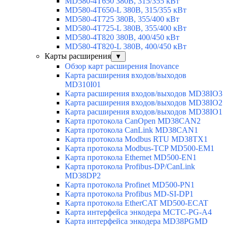
MD580-4T650 380В, 315/355 кВт
MD580-4T650-L 380В, 315/355 кВт
MD580-4T725 380В, 355/400 кВт
MD580-4T725-L 380В, 355/400 кВт
MD580-4T820 380В, 400/450 кВт
MD580-4T820-L 380В, 400/450 кВт
Карты расширения
▼
Обзор карт расширения Inovance
Карта расширения входов/выходов
MD310I01
Карта расширения входов/выходов MD38IO3
Карта расширения входов/выходов MD38IO2
Карта расширения входов/выходов MD38IO1
Карта протокола CanOpen MD38CAN2
Карта протокола CanLink MD38CAN1
Карта протокола Modbus RTU MD38TX1
Карта протокола Modbus-TCP MD500-EM1
Карта протокола Ethernet MD500-EN1
Карта протокола Profibus-DP/CanLink
MD38DP2
Карта протокола Profinet MD500-PN1
Карта протокола Profibus MD-SI-DP1
Карта протокола EtherCAT MD500-ECAT
Карта интерфейса энкодера MCTC-PG-A4
Карта интерфейса энкодера MD38PGMD