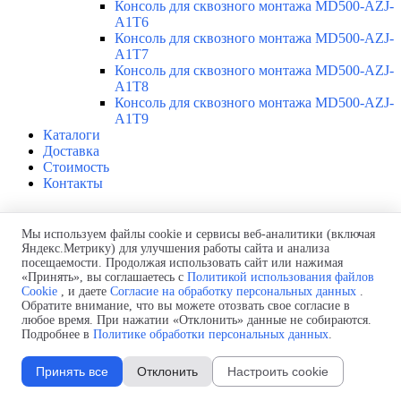
Консоль для сквозного монтажа MD500-AZJ-
A1T6
Консоль для сквозного монтажа MD500-AZJ-
A1T7
Консоль для сквозного монтажа MD500-AZJ-
A1T8
Консоль для сквозного монтажа MD500-AZJ-
A1T9
Каталоги
Доставка
Стоимость
Контакты
Inovance MD520-4T280S
Мы используем файлы cookie и сервисы веб-аналитики (включая
Яндекс.Метрику) для улучшения работы сайта и анализа
Продукция > ПЧ Inovance MD520 0,4-500 кВт
посещаемости. Продолжая использовать сайт или нажимая
Преобразователь частоты MD520, 280кВт - 150% или 355кВт -
«Принять», вы соглашаетесь с
Политикой использования файлов
110%, 380В, STO, Inovance
MD520-4T280S
Cookie
, и даете
Согласие на обработку персональных данных
.
Обратите внимание, что вы можете отозвать свое согласие в
любое время. При нажатии «Отклонить» данные не собираются.
Артикул:
Inovance
MD520-4T280S
Подробнее в
Политике обработки персональных данных
.
Краткое описание:
Преобразователь частоты MD520, 280кВт
- 150% или 355кВт - 110%, 380В, STO
Принять все
Отклонить
Настроить cookie
Назначение:
предназначенное
для решения сложных задач в