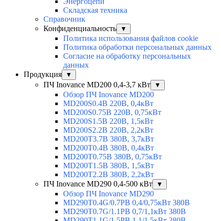
Энергоцепи
Складская техника
Справочник
Конфиденциальность
▼
Политика использования файлов cookie
Политика обработки персональных данных
Согласие на обработку персональных
данных
Продукция
▼
ПЧ Inovance MD200 0,4-3,7 кВт
▼
Обзор ПЧ Inovance MD200
MD200S0.4B 220В, 0,4кВт
MD200S0.75B 220В, 0,75кВт
MD200S1.5B 220В, 1,5кВт
MD200S2.2B 220В, 2,2кВт
MD200T3.7B 380В, 3,7кВт
MD200T0.4B 380В, 0,4кВт
MD200T0.75B 380В, 0,75кВт
MD200T1.5B 380В, 1,5кВт
MD200T2.2B 380В, 2,2кВт
ПЧ Inovance MD290 0,4-500 кВт
▼
Обзор ПЧ Inovance MD290
MD290T0.4G/0.7PB 0,4/0,75кВт 380В
MD290T0.7G/1.1PB 0,7/1,1кВт 380В
MD290T1.1G/1.5PB 1,1/1,5кВт 380В