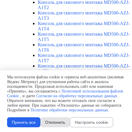
Консоль для сквозного монтажа MD500-AZJ-
A1T2
Консоль для сквозного монтажа MD500-AZJ-
A1T3
Консоль для сквозного монтажа MD500-AZJ-
A1T4
Консоль для сквозного монтажа MD500-AZJ-
A1T5
Консоль для сквозного монтажа MD500-AZJ-
A1T6
Консоль для сквозного монтажа MD500-AZJ-
A1T7
Консоль для сквозного монтажа MD500-AZJ-
A1T8
Консоль для сквозного монтажа MD500-AZJ-
Мы используем файлы cookie и сервисы веб-аналитики (включая
A1T9
Яндекс.Метрику) для улучшения работы сайта и анализа
посещаемости. Продолжая использовать сайт или нажимая
Каталоги
«Принять», вы соглашаетесь с
Политикой использования файлов
Доставка
Cookie
, и даете
Согласие на обработку персональных данных
.
Стоимость
Обратите внимание, что вы можете отозвать свое согласие в
Контакты
любое время. При нажатии «Отклонить» данные не собираются.
Подробнее в
Политике обработки персональных данных
.
Подшипники
Принять все
Отклонить
Настроить cookie
О нас > Программа поставок > Приводная техника