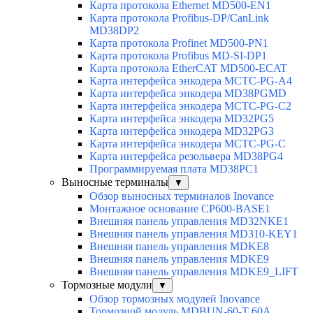
Карта протокола Ethernet MD500-EN1
Карта протокола Profibus-DP/CanLink
MD38DP2
Карта протокола Profinet MD500-PN1
Карта протокола Profibus MD-SI-DP1
Карта протокола EtherCAT MD500-ECAT
Карта интерфейса энкодера MCTC-PG-A4
Карта интерфейса энкодера MD38PGMD
Карта интерфейса энкодера MCTC-PG-C2
Карта интерфейса энкодера MD32PG5
Карта интерфейса энкодера MD32PG3
Карта интерфейса энкодера MCTC-PG-C
Карта интерфейса резольвера MD38PG4
Программируемая плата MD38PC1
Выносные терминалы
▼
Обзор выносных терминалов Inovance
Монтажное основание CP600-BASE1
Внешняя панель управления MD32NKE1
Внешняя панель управления MD310-KEY1
Внешняя панель управления MDKE8
Внешняя панель управления MDKE9
Внешняя панель управления MDKE9_LIFT
Тормозные модули
▼
Обзор тормозных модулей Inovance
Тормозной модуль MDBUN-60-T 60A