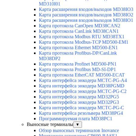
MD310I01
Карта расширения входов/выходов MD38IO3
Карта расширения входов/выходов MD38IO2
Карта расширения входов/выходов MD38IO1
Карта протокола CanOpen MD38CAN2
Карта протокола CanLink MD38CAN1
Карта протокола Modbus RTU MD38TX1
Карта протокола Modbus-TCP MD500-EM1
Карта протокола Ethernet MD500-EN1
Карта протокола Profibus-DP/CanLink
MD38DP2
Карта протокола Profinet MD500-PN1
Карта протокола Profibus MD-SI-DP1
Карта протокола EtherCAT MD500-ECAT
Карта интерфейса энкодера MCTC-PG-A4
Карта интерфейса энкодера MD38PGMD
Карта интерфейса энкодера MCTC-PG-C2
Карта интерфейса энкодера MD32PG5
Карта интерфейса энкодера MD32PG3
Карта интерфейса энкодера MCTC-PG-C
Карта интерфейса резольвера MD38PG4
Программируемая плата MD38PC1
Выносные терминалы
▼
Обзор выносных терминалов Inovance
Монтажное основание CP600-BASE1