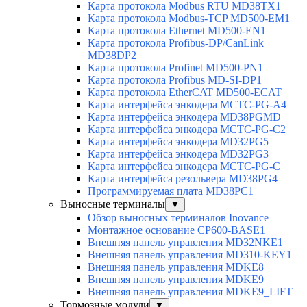
Карта протокола Modbus RTU MD38TX1
Карта протокола Modbus-TCP MD500-EM1
Карта протокола Ethernet MD500-EN1
Карта протокола Profibus-DP/CanLink
MD38DP2
Карта протокола Profinet MD500-PN1
Карта протокола Profibus MD-SI-DP1
Карта протокола EtherCAT MD500-ECAT
Карта интерфейса энкодера MCTC-PG-A4
Карта интерфейса энкодера MD38PGMD
Карта интерфейса энкодера MCTC-PG-C2
Карта интерфейса энкодера MD32PG5
Карта интерфейса энкодера MD32PG3
Карта интерфейса энкодера MCTC-PG-C
Карта интерфейса резольвера MD38PG4
Программируемая плата MD38PC1
Выносные терминалы
▼
Обзор выносных терминалов Inovance
Монтажное основание CP600-BASE1
Внешняя панель управления MD32NKE1
Внешняя панель управления MD310-KEY1
Внешняя панель управления MDKE8
Внешняя панель управления MDKE9
Внешняя панель управления MDKE9_LIFT
Тормозные модули
▼