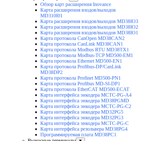
Обзор карт расширения Inovance
Карта расширения входов/выходов
MD310I01
Карта расширения входов/выходов MD38IO3
Карта расширения входов/выходов MD38IO2
Карта расширения входов/выходов MD38IO1
Карта протокола CanOpen MD38CAN2
Карта протокола CanLink MD38CAN1
Карта протокола Modbus RTU MD38TX1
Карта протокола Modbus-TCP MD500-EM1
Карта протокола Ethernet MD500-EN1
Карта протокола Profibus-DP/CanLink
MD38DP2
Карта протокола Profinet MD500-PN1
Карта протокола Profibus MD-SI-DP1
Карта протокола EtherCAT MD500-ECAT
Карта интерфейса энкодера MCTC-PG-A4
Карта интерфейса энкодера MD38PGMD
Карта интерфейса энкодера MCTC-PG-C2
Карта интерфейса энкодера MD32PG5
Карта интерфейса энкодера MD32PG3
Карта интерфейса энкодера MCTC-PG-C
Карта интерфейса резольвера MD38PG4
Программируемая плата MD38PC1
Выносные терминалы
▼