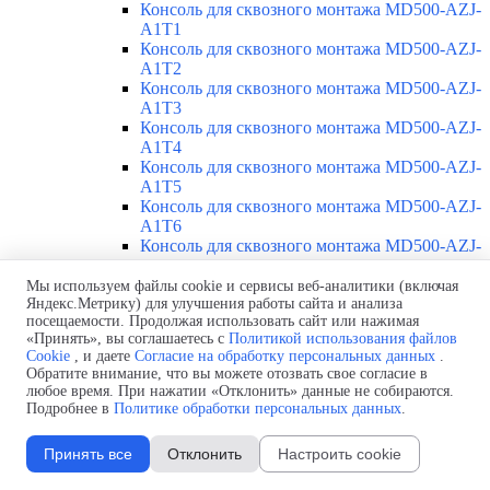
Консоль для сквозного монтажа MD500-AZJ-
A1T1
Консоль для сквозного монтажа MD500-AZJ-
A1T2
Консоль для сквозного монтажа MD500-AZJ-
A1T3
Консоль для сквозного монтажа MD500-AZJ-
A1T4
Консоль для сквозного монтажа MD500-AZJ-
A1T5
Консоль для сквозного монтажа MD500-AZJ-
A1T6
Консоль для сквозного монтажа MD500-AZJ-
A1T7
Консоль для сквозного монтажа MD500-AZJ-
Мы используем файлы cookie и сервисы веб-аналитики (включая
Яндекс.Метрику) для улучшения работы сайта и анализа
A1T8
посещаемости. Продолжая использовать сайт или нажимая
Консоль для сквозного монтажа MD500-AZJ-
«Принять», вы соглашаетесь с
Политикой использования файлов
A1T9
Cookie
, и даете
Согласие на обработку персональных данных
.
Каталоги
Обратите внимание, что вы можете отозвать свое согласие в
Доставка
любое время. При нажатии «Отклонить» данные не собираются.
Стоимость
Подробнее в
Политике обработки персональных данных
.
Контакты
Принять все
Отклонить
Настроить cookie
Inovance ME320LN-4007-SA