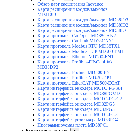
Обзор карт расширения Inovance
Карта расширения входов/выходов
MD310I01
Карта расширения входов/выходов MD38IO3
Карта расширения входов/выходов MD38IO2
Карта расширения входов/выходов MD38IO1
Карта протокола CanOpen MD38CAN2
Карта протокола CanLink MD38CAN1
Карта протокола Modbus RTU MD38TX1
Карта протокола Modbus-TCP MD500-EM1
Карта протокола Ethernet MD500-EN1
Карта протокола Profibus-DP/CanLink
MD38DP2
Карта протокола Profinet MD500-PN1
Карта протокола Profibus MD-SI-DP1
Карта протокола EtherCAT MD500-ECAT
Карта интерфейса энкодера MCTC-PG-A4
Карта интерфейса энкодера MD38PGMD
Карта интерфейса энкодера MCTC-PG-C2
Карта интерфейса энкодера MD32PG5
Карта интерфейса энкодера MD32PG3
Карта интерфейса энкодера MCTC-PG-C
Карта интерфейса резольвера MD38PG4
Программируемая плата MD38PC1
Выносные терминалы
▼