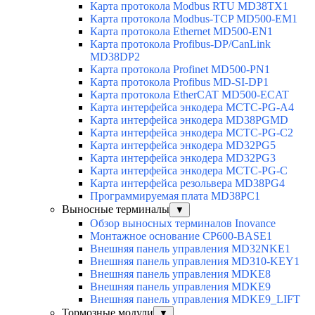
Карта протокола Modbus RTU MD38TX1
Карта протокола Modbus-TCP MD500-EM1
Карта протокола Ethernet MD500-EN1
Карта протокола Profibus-DP/CanLink
MD38DP2
Карта протокола Profinet MD500-PN1
Карта протокола Profibus MD-SI-DP1
Карта протокола EtherCAT MD500-ECAT
Карта интерфейса энкодера MCTC-PG-A4
Карта интерфейса энкодера MD38PGMD
Карта интерфейса энкодера MCTC-PG-C2
Карта интерфейса энкодера MD32PG5
Карта интерфейса энкодера MD32PG3
Карта интерфейса энкодера MCTC-PG-C
Карта интерфейса резольвера MD38PG4
Программируемая плата MD38PC1
Выносные терминалы
▼
Обзор выносных терминалов Inovance
Монтажное основание CP600-BASE1
Внешняя панель управления MD32NKE1
Внешняя панель управления MD310-KEY1
Внешняя панель управления MDKE8
Внешняя панель управления MDKE9
Внешняя панель управления MDKE9_LIFT
Тормозные модули
▼