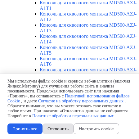
Консоль для сквозного монтажа MD500-AZJ-
A1T1
Консоль для сквозного монтажа MD500-AZJ-
A1T2
Консоль для сквозного монтажа MD500-AZJ-
A1T3
Консоль для сквозного монтажа MD500-AZJ-
A1T4
Консоль для сквозного монтажа MD500-AZJ-
A1T5
Консоль для сквозного монтажа MD500-AZJ-
A1T6
Консоль для сквозного монтажа MD500-AZJ-
A1T7
Консоль для сквозного монтажа MD500-AZJ-
Мы используем файлы cookie и сервисы веб-аналитики (включая
Яндекс.Метрику) для улучшения работы сайта и анализа
A1T8
посещаемости. Продолжая использовать сайт или нажимая
Консоль для сквозного монтажа MD500-AZJ-
«Принять», вы соглашаетесь с
Политикой использования файлов
A1T9
Cookie
, и даете
Согласие на обработку персональных данных
.
Каталоги
Обратите внимание, что вы можете отозвать свое согласие в
Доставка
любое время. При нажатии «Отклонить» данные не собираются.
Стоимость
Подробнее в
Политике обработки персональных данных
.
Контакты
Принять все
Отклонить
Настроить cookie
Источники бесперебойного питания