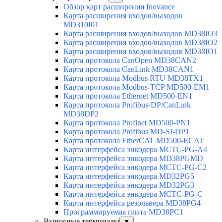
Обзор карт расширения Inovance
Карта расширения входов/выходов
MD310I01
Карта расширения входов/выходов MD38IO3
Карта расширения входов/выходов MD38IO2
Карта расширения входов/выходов MD38IO1
Карта протокола CanOpen MD38CAN2
Карта протокола CanLink MD38CAN1
Карта протокола Modbus RTU MD38TX1
Карта протокола Modbus-TCP MD500-EM1
Карта протокола Ethernet MD500-EN1
Карта протокола Profibus-DP/CanLink
MD38DP2
Карта протокола Profinet MD500-PN1
Карта протокола Profibus MD-SI-DP1
Карта протокола EtherCAT MD500-ECAT
Карта интерфейса энкодера MCTC-PG-A4
Карта интерфейса энкодера MD38PGMD
Карта интерфейса энкодера MCTC-PG-C2
Карта интерфейса энкодера MD32PG5
Карта интерфейса энкодера MD32PG3
Карта интерфейса энкодера MCTC-PG-C
Карта интерфейса резольвера MD38PG4
Программируемая плата MD38PC1
Выносные терминалы
▼