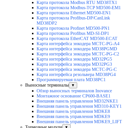
Карта протокола Modbus RTU MD38TX1
Карта протокола Modbus-TCP MD500-EM1
Карта протокола Ethernet MD500-EN1
Карта протокола Profibus-DP/CanLink
MD38DP2
Карта протокола Profinet MD500-PN1
Карта протокола Profibus MD-SI-DP1
Карта протокола EtherCAT MD500-ECAT
Карта интерфейса энкодера MCTC-PG-A4
Карта интерфейса энкодера MD38PGMD
Карта интерфейса энкодера MCTC-PG-C2
Карта интерфейса энкодера MD32PG5
Карта интерфейса энкодера MD32PG3
Карта интерфейса энкодера MCTC-PG-C
Карта интерфейса резольвера MD38PG4
Программируемая плата MD38PC1
Выносные терминалы
▼
Обзор выносных терминалов Inovance
Монтажное основание CP600-BASE1
Внешняя панель управления MD32NKE1
Внешняя панель управления MD310-KEY1
Внешняя панель управления MDKE8
Внешняя панель управления MDKE9
Внешняя панель управления MDKE9_LIFT
Тормозные модули
▼